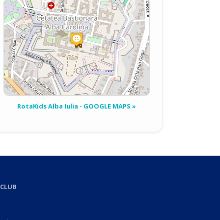
RotaKids Alba Iulia - GOOGLE MAPS »
.CLUB