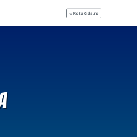
« RotaKids.ro
a