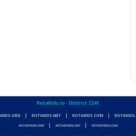
RotaKids.ro - District 2241
|
|
|
KIDS.ORG
ROTAKIDS.NET
ROTAKIDS.COM
ROTAKIDS
|
|
ROTARYKIDS.ORG
ROTARYKIDS.NET
ROTARYKIDS.COM